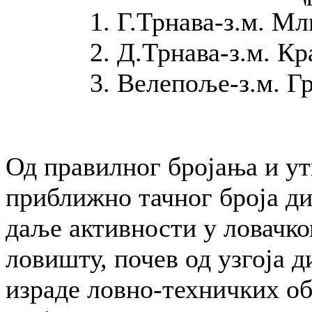
Г.Трнава-з.м. Мл
Д.Трнава-з.м. Кр
Велепоље-з.м. Г
Од правилног бројања и у
приближно тачног броја ди
даље активности у ловачк
ловишту, почев од узгоја 
израде ловно-техничких об