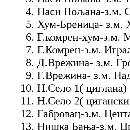
Паси Пољана-з.м. С
Хум-Бреница- з.м.
Г.комрен-хум-з.м. 
Г.Комрен-з.м. Игр
Д.Врежина- з.м. Г
Г.Врежина- з.м. Н
Н.Село 1( циглана)
Н.Село 2( цигански
Габровац-з.м. Цент
Нишка Бања-з.м. Ц