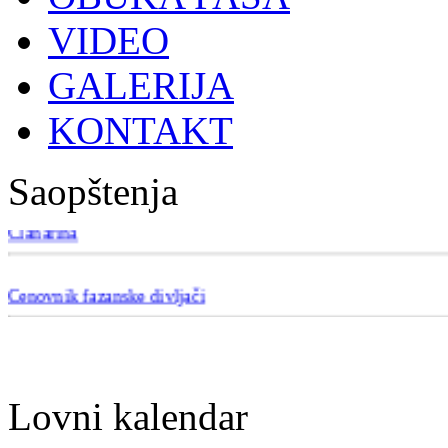
VIDEO
GALERIJA
KONTAKT
Saopštenja
Članarina
Cenovnik fazanske divljači
Lovni kalendar