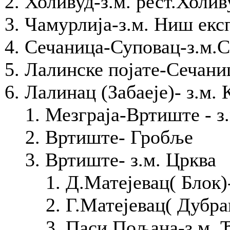
Холивуд-з.м. рест.Холив
Чамурлија-з.м. Ниш екс
Сечаница-Суповац-з.м.
Лалинске појате-Сечани
Лалинац (Забаеје)- з.м. 
Мезграја-Вртиште - з
Вртиште- Гробље
Вртиште- з.м. Црква
Д.Матејевац( Блок)
Г.Матејевац( Дубра
Паси Пољана-з.м. 