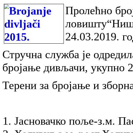
Пролећно бро
ловишту“Ниша
24.03.2019. го
Стручна служба је одредил
бројање дивљачи, укупно 2
Терени за бројање и зборн
Јасновачко поље-з.м. Па