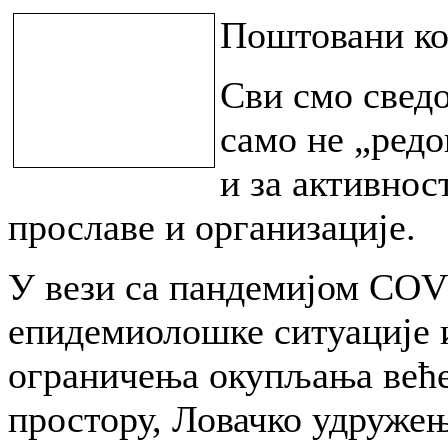
Поштовани ко
Сви смо сведо
само не „редо
и за активнос
прославе и организације.
У вези са пандемијом COV
епидемиолошке ситуације 
ограничења окупљања веће
простору, Ловачко удружењ