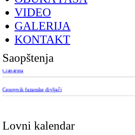
VIDEO
GALERIJA
KONTAKT
Saopštenja
Članarina
Cenovnik fazanske divljači
Lovni kalendar