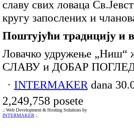
славу свих ловаца Св.Јевс
кругу запослених и чланов
Поштујући традицију и в
Ловачко удружење „Ниш“
СЛАВУ и ДОБАР ПОГЛЕД
·
INTERMAKER
dana 30.0
2,249,758 posete
.: Web Development & Hosting Solutions by
INTERMAKER
:.