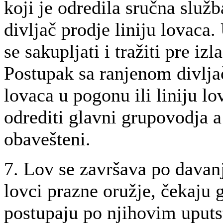
koji je odredila sručna služb
divljač prodje liniju lovaca.
se sakupljati i tražiti pre iz
Postupak sa ranjenom divljač
lovaca u pogonu ili liniju l
odrediti glavni grupovodja a
obavešteni.
7. Lov se završava po davanj
lovci prazne oružje, čekaju 
postupaju po njihovim uputs