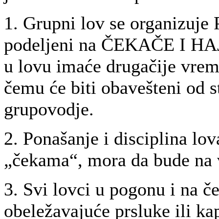
1. Grupni lov se organizuj
podeljeni na ČEKAČE I HAJ
u lovu imaće drugačije vreme
čemu će biti obavešteni od st
grupovodje.
2. Ponašanje i disciplina lo
„čekama“, mora da bude na 
3. Svi lovci u pogonu i na č
obeležavajuće prsluke ili k