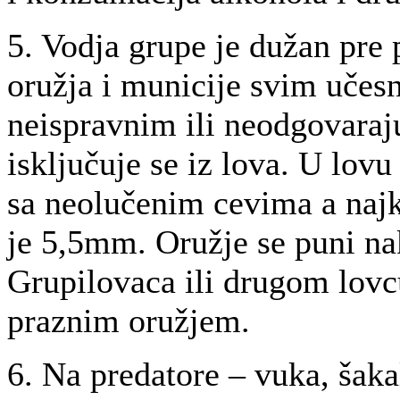
5. Vodja grupe je dužan pre 
oružja i municije svim učes
neispravnim ili neodgovara
isključuje se iz lova. U lovu
sa neolučenim cevima a naj
je 5,5mm. Oružje se puni na
Grupilovaca ili drugom lovcu
praznim oružjem.
6. Na predatore – vuka, šaka