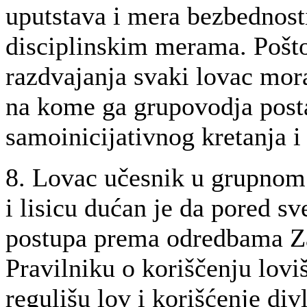
uputstava i mera bezbednosti
disciplinskim merama. Pošto 
razdvajanja svaki lovac mor
na kome ga grupovodja posta
samoinicijativnog kretanja 
8. Lovac učesnik u grupnom 
i lisicu dućan je da pored 
postupa prema odredbama Za
Pravilniku o koriščenju loviš
regulišu lov i korišćenje divl