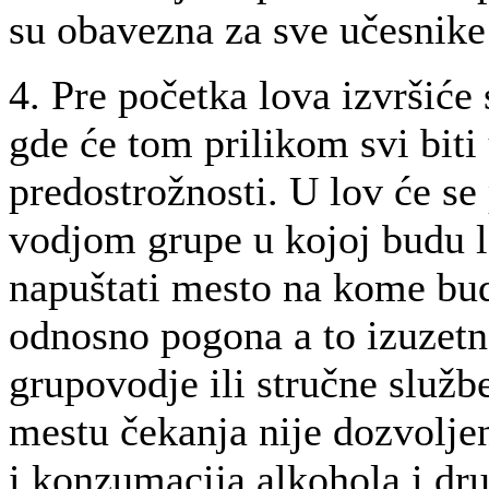
su obavezna za sve učesnike
4. Pre početka lova izvršiće 
gde će tom prilikom svi bit
predostrožnosti. U lov će se
vodjom grupe u kojoj budu l
napuštati mesto na kome bud
odnosno pogona a to izuzetn
grupovodje ili stručne služb
mestu čekanja nije dozvolje
i konzumacija alkohola i dru