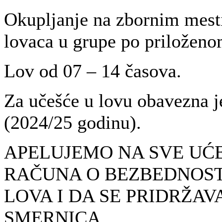
Okupljanje na zbornim mesti
lovaca u grupe po priloženo
Lov od 07 – 14 časova.
Za učešće u lovu obavezna j
(2024/25 godinu).
APELUJEMO NA SVE UĆ
RAČUNA O BEZBEDNOST
LOVA I DA SE PRIDRŽAV
SMERNICA.