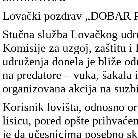
Lovački pozdrav „DOBAR
Stučna služba Lovačkog udru
Komisije za uzgoj, zaštitu i
udruženja donela je bliže od
na predatore – vuka, šakala i
organizovana akcija na suzbi
Korisnik lovišta, odnosno or
lisicu, pored opšte prihvaće
je da učesnicima posebno sk