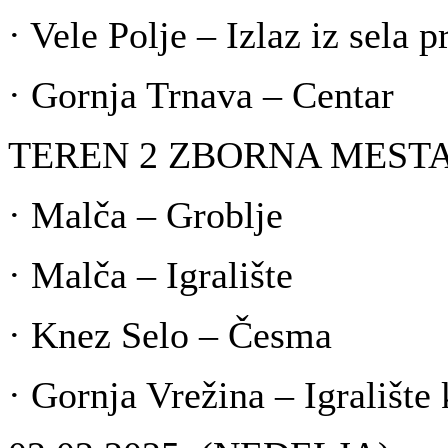
· Vele Polje – Izlaz iz sela 
· Gornja Trnava – Centar
TEREN 2 ZBORNA MESTA
· Malča – Groblje
· Malča – Igralište
· Knez Selo – Česma
· Gornja Vrežina – Igralište