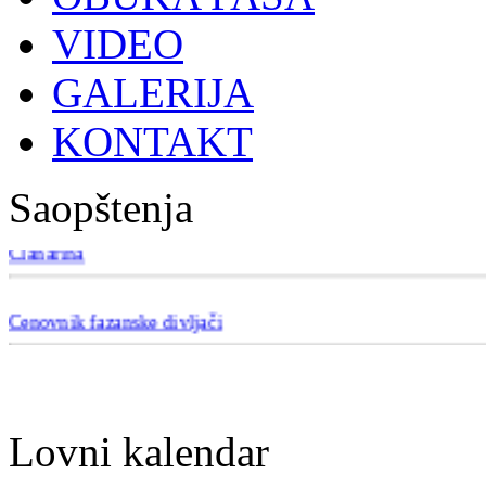
VIDEO
GALERIJA
KONTAKT
Saopštenja
Članarina
Cenovnik fazanske divljači
Lovni kalendar