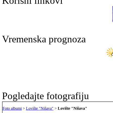
Korisni linkovi
Vremenska prognoza
Pogledajte fotografiju
Foto albumi
>
Lovište "Nišava"
>
Lovište "Nišava"