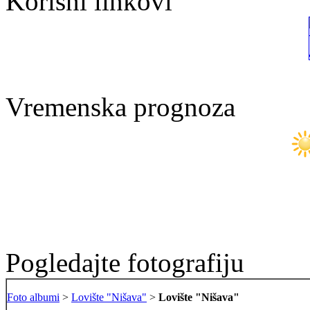
Korisni linkovi
Vremenska prognoza
Pogledajte fotografiju
Foto albumi
>
Lovište "Nišava"
>
Lovište "Nišava"